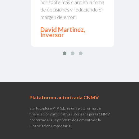
horizonte más claro en la toma
de decisiones y reduciendo el
margen de error."
David Martinez,
Inversor
Plataforma autorizada CNMV
Startupxplore PFP, S.L. es una plataforma de
financiación participativa autorizada por la CNMV
conforme a la Ley 5/2015 de Fomento de la
Financiación Empresarial.