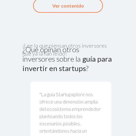
Ver contenido
¡Lee lo que piensan otros inversores
¿Qué opinan otros
que ya la han leído!
inversores sobre la
guía para
invertir en startups
?
"La guía Startupxplore nos
"Guía m
ofrece una dimensión amplia
iniciars
del ecosistema emprendedor
inversi
planteando todos los
minimiz
escenarios posibles,
Pedro
orientándonos hacia un
Inver